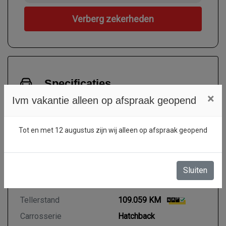
Verberg zekerheden
Specificaties
×
Ivm vakantie alleen op afspraak geopend
Kenteken
78ZNF8
NL
BTW of Marge
Marge
Tot en met 12 augustus zijn wij alleen op afspraak geopend
Datum eerste toelating
04-01-2013
Datum eerste toelating
04-01-2013
(internationaal)
Sluiten
APK vervaldatum
18-06-2027
Tellerstand
109.059 KM
Carrosserie
Hatchback