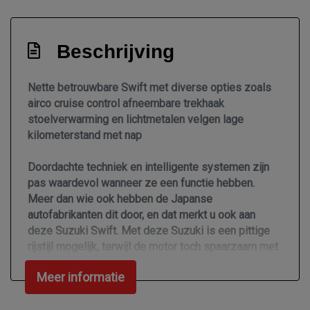
Bestuurdersairbag
Brake assist system
Beschrijving
Elektronisch stabiliteits programma
Elektronische remkrachtverdeling
Nette betrouwbare Swift met diverse opties zoals
Hoofd airbag(s) achter
airco cruise control afneembare trekhaak
stoelverwarming en lichtmetalen velgen lage
Hoofd airbag(s) voor
kilometerstand met nap
Knie airbag(s)
Doordachte techniek en intelligente systemen zijn
Passagiersairbag
pas waardevol wanneer ze een functie hebben.
Zij airbag(s) voor
Meer dan wie ook hebben de Japanse
autofabrikanten dit door, en dat merkt u ook aan
Interieur
deze Suzuki Swift. Met deze Suzuki is een pittige
rijstijl mogelijk, terwijl de motor toch spaarzaam met
Achterbank in delen neerklapbaar
brandstof omgaat. Lekker hoor, die verwarmbare
Airco
Meer informatie
voorstoelen. Helemaal op koude dagen. Bij de zeer
complete uitrusting van deze auto behoren ook 16
Elektrische ramen voor