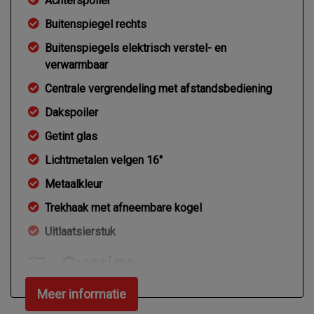
Achterspoiler
Buitenspiegel rechts
Buitenspiegels elektrisch verstel- en
verwarmbaar
Centrale vergrendeling met afstandsbediening
Dakspoiler
Getint glas
Lichtmetalen velgen 16"
Metaalkleur
Trekhaak met afneembare kogel
Uitlaatsierstuk
Overige
Anti blokkeer systeem
Meer informatie